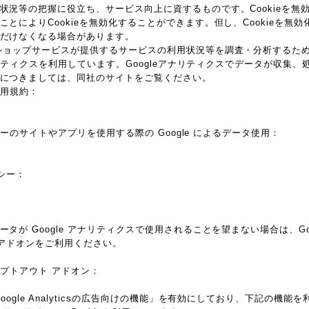
状況等の把握に役立ち、サービス向上に資するものです。Cookieを無
とによりCookieを無効化することができます。但し、Cookieを無
だけなくなる場合があります。
ョップサービスが提供するサービスの利用状況等を調査・分析するため、本サ
アナリティクスを利用しています。Googleアナリティクスでデータが収集、処
につきましては、同社のサイトをご覧ください。
 利用規約：
nalytics/terms/jp.html
トナーのサイトやアプリを使用する際の Google によるデータ使用：
om/technologies/partner-sites?hl=ja
リシー：
com/privacy?hl=ja
が Google アナリティクスで使用されることを望まない場合は、Googl
 アドオンをご利用ください。
 オプトアウト アドオン：
/dlpage/gaoptout
oogle Analyticsの広告向けの機能」を有効にしており、下記の機