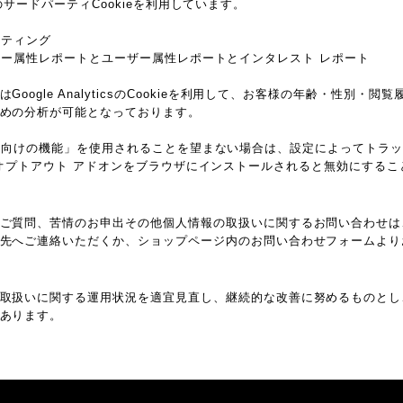
ieなどのサードパーティCookieを利用しています。
マーケティング
csのユーザー属性レポートとユーザー属性レポートとインタレスト レポート
oogle AnalyticsのCookieを利用して、お客様の年齢・性別・
めの分析が可能となっております。
ticsの広告向けの機能」を使用されることを望まない場合は、設定によってト
ytics オプトアウト アドオンをブラウザにインストールされると無効にする
ご質問、苦情のお申出その他個人情報の取扱いに関するお問い合わせは
先へご連絡いただくか、ショップページ内のお問い合わせフォームより
取扱いに関する運用状況を適宜見直し、継続的な改善に努めるものとし
あります。