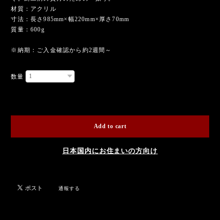
材質：アクリル
寸法：長さ985mm×幅220mm×厚さ70mm
質量：600g
※納期：ご入金確認から約2週間～
数量
International shipping available
Add to cart
日本国内にお住まいの方向け
通報する